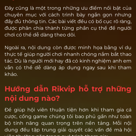
Đây cũng là một trong những ưu điểm nổi bật của
chuyên mục với cách trình bày ngắn gọn nhưng
đầy đủ thông tin. Các bài viết đều có bố cục rõ ràng,
được phân chia thành từng phần cụ thể để người
chơi có thể dễ dàng theo dõi.
Ngoài ra, nội dung còn được minh họa bằng ví dụ
thực tế giúp người chơi nhanh chóng nắm bắt thao
tác. Dù là người mới hay đã có kinh nghiệm anh em
vẫn có thể dễ dàng áp dụng ngay sau khi tham
khảo.
Hướng dẫn Rikvip hỗ trợ những
nội dung nào?
Để giúp hội viên thuận tiện hơn khi tham gia cá
cược, cổng game chúng tôi bao phủ gần như toàn
bộ tính năng quan trọng trên nền tảng. Mỗi nội
dung đều tập trung giải quyết các vấn đề mà hội