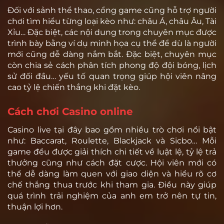
Đối với sảnh thể thao, cổng game cũng hỗ trợ người
chơi tìm hiểu từng loại kèo như: châu Á, châu Âu, Tài
Xỉu… Đặc biệt, các nội dung trong chuyên mục được
trình bày bằng ví dụ minh họa cụ thể để dù là người
mới cũng dễ dàng nắm bắt. Đặc biệt, chuyên mục
còn chia sẻ cách phân tích phong độ đội bóng, lịch
sử đối đầu… yếu tố quan trọng giúp hội viên nâng
cao tỷ lệ chiến thắng khi đặt kèo.
Cách chơi Casino online
Casino live tại đây bao gồm nhiều trò chơi nổi bật
như: Baccarat, Roulette, Blackjack và Sicbo… Mỗi
game đều được giải thích chi tiết về luật lệ, tỷ lệ trả
thưởng cũng như cách đặt cược. Hội viên mới có
thể dễ dàng làm quen với giao diện và hiểu rõ cơ
chế thắng thua trước khi tham gia. Điều này giúp
quá trình trải nghiệm của anh em trở nên tự tin,
thuận lợi hơn.