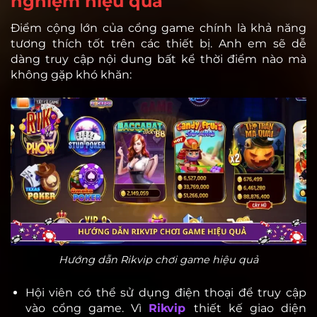
nghiệm hiệu quả
Điểm cộng lớn của cổng game chính là khả năng
tương thích tốt trên các thiết bị. Anh em sẽ dễ
dàng truy cập nội dung bất kể thời điểm nào mà
không gặp khó khăn:
Hướng dẫn Rikvip chơi game hiệu quả
Hội viên có thể sử dụng điện thoại để truy cập
vào cổng game. Vì
Rikvip
thiết kế giao diện