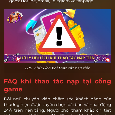
gồm: Hotline, email, Telegram và fanpage.
Lưu ý hữu ích khi thao tác nạp tiền
FAQ khi thao tác nạp tại cổng
game
Đội ngũ chuyên viên chăm sóc khách hàng của
thương hiệu được tuyển chọn bài bản và hoạt động
24/7 trên nền tảng. Người chơi tham khảo chi tiết