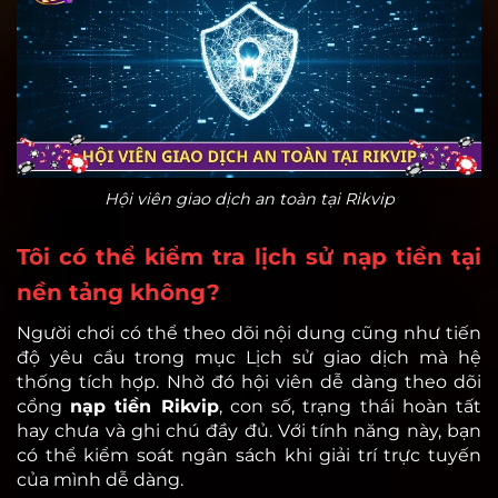
Hội viên giao dịch an toàn tại Rikvip
Tôi có thể kiểm tra lịch sử nạp tiền tại
nền tảng không?
Người chơi có thể theo dõi nội dung cũng như tiến
độ yêu cầu trong mục Lịch sử giao dịch mà hệ
thống tích hợp. Nhờ đó hội viên dễ dàng theo dõi
cổng
nạp tiền Rikvip
, con số, trạng thái hoàn tất
hay chưa và ghi chú đầy đủ. Với tính năng này, bạn
có thể kiểm soát ngân sách khi giải trí trực tuyến
của mình dễ dàng.