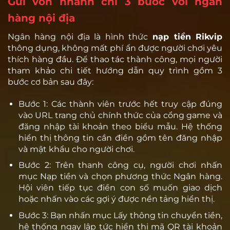
Gửi vốn nhanh chỉ 3 bước với ngân
hàng nội địa
Ngân hàng nội địa là hình thức
nạp tiền Rikvip
thông dụng, không mất phí ẩn được người chơi yêu
thích hàng đầu. Để thao tác thành công, mọi người
tham khảo chi tiết hướng dẫn quy trình gồm 3
bước cơ bản sau đây:
Bước 1: Các thành viên trước hết truy cập đúng
vào URL trang chủ chính thức của cổng game và
đăng nhập tài khoản theo biểu mẫu. Hệ thống
hiển thị thông tin cần điền gồm tên đăng nhập
và mật khẩu cho người chơi.
Bước 2: Trên thanh công cụ, người chơi nhấn
mục Nạp tiền và chọn phương thức Ngân hàng.
Hội viên tiếp tục điền con số muốn giao dịch
hoặc nhấn vào các gợi ý được nền tảng hiển thị.
Bước 3: Bạn nhấn mục Lấy thông tin chuyển tiền,
hệ thống ngay lập tức hiển thị mã QR tài khoản