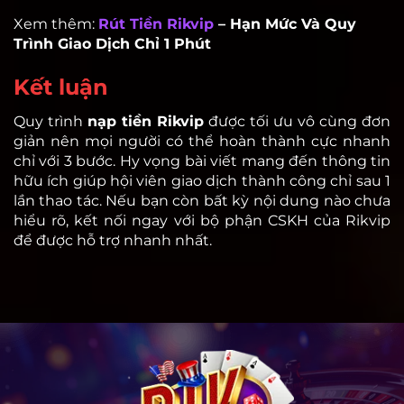
Xem thêm:
Rút Tiền Rikvip
– Hạn Mức Và Quy
Trình Giao Dịch Chỉ 1 Phút
Kết luận
Quy trình
nạp tiền Rikvip
được tối ưu vô cùng đơn
giản nên mọi người có thể hoàn thành cực nhanh
chỉ với 3 bước. Hy vọng bài viết mang đến thông tin
hữu ích giúp hội viên giao dịch thành công chỉ sau 1
lần thao tác. Nếu bạn còn bất kỳ nội dung nào chưa
hiểu rõ, kết nối ngay với bộ phận CSKH của Rikvip
để được hỗ trợ nhanh nhất.