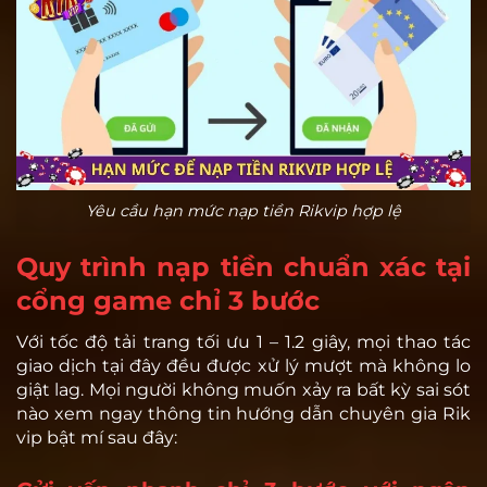
Yêu cầu hạn mức nạp tiền Rikvip hợp lệ
Quy trình nạp tiền chuẩn xác tại
cổng game chỉ 3 bước
Với tốc độ tải trang tối ưu 1 – 1.2 giây, mọi thao tác
giao dịch tại đây đều được xử lý mượt mà không lo
giật lag. Mọi người không muốn xảy ra bất kỳ sai sót
nào xem ngay thông tin hướng dẫn chuyên gia Rik
vip bật mí sau đây: