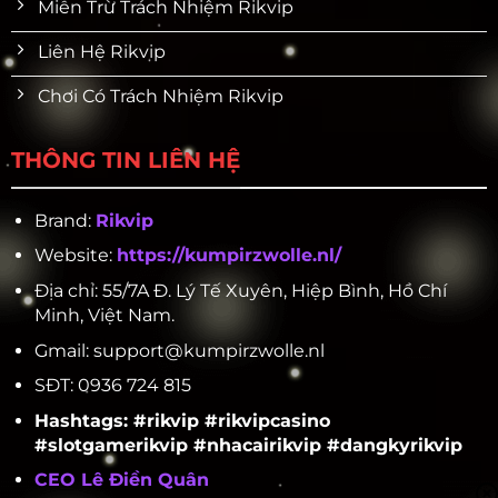
Miễn Trừ Trách Nhiệm Rikvip
Liên Hệ Rikvip
Chơi Có Trách Nhiệm Rikvip
THÔNG TIN LIÊN HỆ
Brand:
Rikvip
Website:
https://kumpirzwolle.nl/
Địa chỉ:
55/7A Đ. Lý Tế Xuyên, Hiệp Bình, Hồ Chí
Minh, Việt Nam.
Gmail:
support@kumpirzwolle.nl
SĐT: 0936 724 815
Hashtags: #rikvip #rikvipcasino
#slotgamerikvip #nhacairikvip #dangkyrikvip
CEO Lê Điền Quân