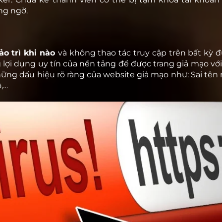
ng ngờ.
ảo trì khi nào
và không thao tác truy cập trên bất kỳ 
ợng lợi dụng uy tín của nền tảng để được trang giả mạo v
hững dấu hiệu rõ ràng của website giả mạo như: Sai tên
,…