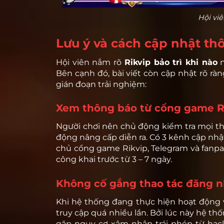
Hội viê
Lưu ý và cách cập nhật th
Hội viên nắm rõ
Rikvip bảo trì khi nào
n
Bên cạnh đó, bài viết còn cập nhật rõ r
gián đoạn trải nghiệm:
Xem thông báo từ cổng game Ri
Người chơi nên chủ động kiểm tra mọi thô
động nâng cấp diễn ra. Có 3 kênh cập nhật
chủ cổng game Rikvip, Telegram và fan
công khai trước từ 3 – 7 ngày.
Không cố gắng thao tác đăng n
Khi hệ thống đang thực hiện hoạt động v
truy cập quá nhiều lần. Bởi lúc này hệ t
gặp nguy cơ xâm nhập trái phép từ hack