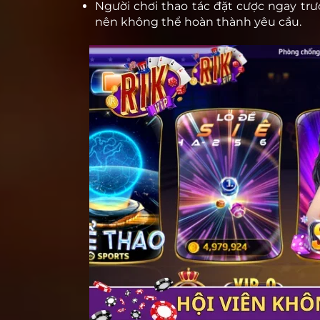
Người chơi thao tác đặt cược ngay trư
nên không thể hoàn thành yêu cầu.