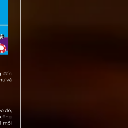
g đến
hư vá
eo đó,
n công
ì môi