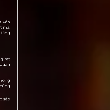
t vận
t mà,
 tảng
ng rất
 quan
không
í cũng
p sập