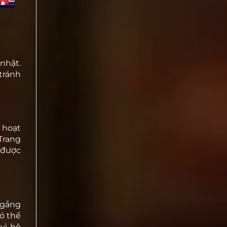
nhật.
tránh
 hoạt
 Trang
 được
 gắng
ó thể
vì hệ