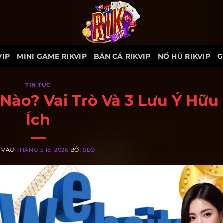
VIP
MINI GAME RIKVIP
BẮN CÁ RIKVIP
NỔ HŨ RIKVIP
G
TIN TỨC
 Nào? Vai Trò Và 3 Lưu Ý Hữu
Ích
 VÀO
THÁNG 5 18, 2026
BỞI
SEO