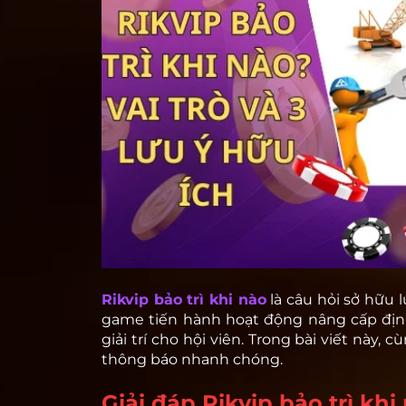
Rikvip bảo trì khi nào
là câu hỏi sở hữu 
game tiến hành hoạt động nâng cấp định 
giải trí cho hội viên. Trong bài viết này, 
thông báo nhanh chóng.
Giải đáp Rikvip bảo trì khi