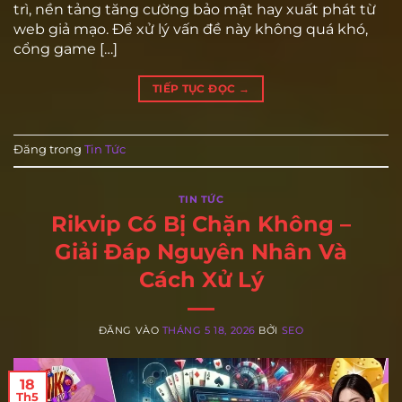
trì, nền tảng tăng cường bảo mật hay xuất phát từ
web giả mạo. Để xử lý vấn đề này không quá khó,
cổng game […]
TIẾP TỤC ĐỌC
→
Đăng trong
Tin Tức
TIN TỨC
Rikvip Có Bị Chặn Không –
Giải Đáp Nguyên Nhân Và
Cách Xử Lý
ĐĂNG VÀO
THÁNG 5 18, 2026
BỞI
SEO
18
Th5