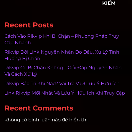
KIẾM
Recent Posts
Cách Vào Rikvip Khi Bị Chặn – Phương Pháp Truy
Cập Nhanh
Rikvip Đổi Link Nguyên Nhân Do Đâu, Xử Lý Tình
Huống Bị Chặn
Rikvip Có Bị Chặn Không – Giải Đáp Nguyên Nhân
Và Cách Xử Lý
Rikvip Bảo Trì Khi Nào? Vai Trò Và 3 Lưu Ý Hữu Ích
Link Rikvip Mới Nhất Và Lưu Ý Hữu Ích Khi Truy Cập
Recent Comments
Không có bình luận nào để hiển thị.