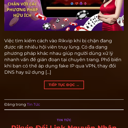
Việc tìm kiếm cách vào Rikvip khi bị chặn đang
được rất nhiều hội viên truy lùng. Có đa dạng
phương pháp khác nhau giúp người dùng xử lý
nhanh vấn đề gián đoạn tại chuyên trang. Phổ biến
khi bạn có thể áp dụng fake IP qua VPN, thay đổi
DNS hay sử dụng […]
TIẾP TỤC ĐỌC
→
Đăng trong
Tin Tức
TIN TỨC
Rikvip Đổi Link Nguyên Nhân