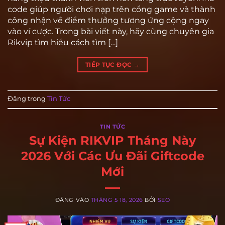
code giúp người chơi nạp trên cổng game và thành
công nhận về điểm thưởng tương ứng cộng ngay
vào ví cược. Trong bài viết này, hãy cùng chuyên gia
Rikvip tìm hiểu cách tìm […]
TIẾP TỤC ĐỌC
→
Đăng trong
Tin Tức
TIN TỨC
Sự Kiện RIKVIP Tháng Này
2026 Với Các Ưu Đãi Giftcode
Mới
ĐĂNG VÀO
THÁNG 5 18, 2026
BỞI
SEO