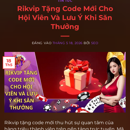
TIN TỨC
Rikvip Tặng Code Mới Cho
Hội Viên Và Lưu Ý Khi Săn
Thưởng
ĐĂNG VÀO
THÁNG 5 18, 2026
BỞI
SEO
18
Th5
Rikvip tặng code mới thu hút sự quan tâm của
hàng triệu thành viên trên nền tảng trực tuyến. Mã