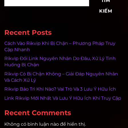
TÌM
KIẾM
Recent Posts
Cách Vào Rikvip Khi Bị Chặn – Phương Pháp Truy
Cập Nhanh
Rikvip Đổi Link Nguyên Nhân Do Đâu, Xử Lý Tình
Huống Bị Chặn
Rikvip Có Bị Chặn Không – Giải Đáp Nguyên Nhân
Và Cách Xử Lý
Rikvip Bảo Trì Khi Nào? Vai Trò Và 3 Lưu Ý Hữu Ích
Link Rikvip Mới Nhất Và Lưu Ý Hữu Ích Khi Truy Cập
Recent Comments
Không có bình luận nào để hiển thị.