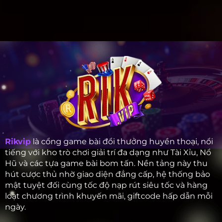
Rikvip
là cổng game bài đổi thưởng huyền thoại, nổi
tiếng với kho trò chơi giải trí đa dạng như Tài Xỉu, Nổ
Hũ và các tựa game bài bom tấn. Nền tảng này thu
hút cược thủ nhờ giao diện đẳng cấp, hệ thống bảo
mật tuyệt đối cùng tốc độ nạp rút siêu tốc và hàng
loạt chương trình khuyến mãi, giftcode hấp dẫn mỗi
ngày.