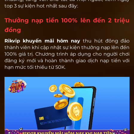
top 3 sự kiện hot nhất sau đây:
Thưởng nạp tiền 100% lên đến 2 triệu
đồng
Rikvip khuyến mãi hôm nay
thu hút đông đảo
thành viên khi cập nhật sự kiện thưởng nạp lên đến
100% giá trị. Chương trình áp dụng cho người chơi
đăng ký mới và hoàn thành giao dịch nạp tiền với
hạn mức tối thiểu từ 50K.