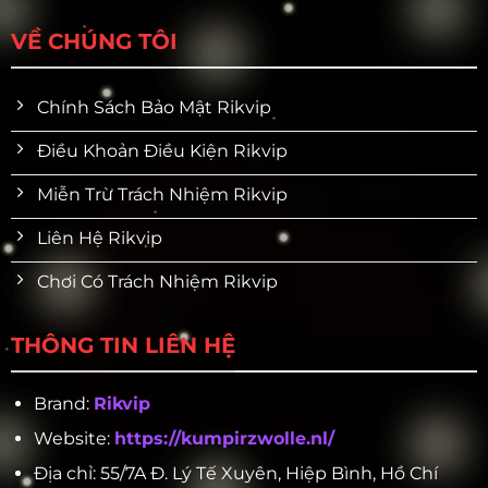
VỀ CHÚNG TÔI
Chính Sách Bảo Mật Rikvip
Điều Khoản Điều Kiện Rikvip
Miễn Trừ Trách Nhiệm Rikvip
Liên Hệ Rikvip
Chơi Có Trách Nhiệm Rikvip
THÔNG TIN LIÊN HỆ
Brand:
Rikvip
Website:
https://kumpirzwolle.nl/
Địa chỉ:
55/7A Đ. Lý Tế Xuyên, Hiệp Bình, Hồ Chí