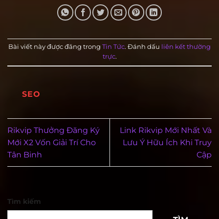
Bài viết này được đăng trong
Tin Tức
. Đánh dấu
liên kết thường
trực
.
SEO
Rikvip Thưởng Đăng Ký
Link Rikvip Mới Nhất Và
Mới X2 Vốn Giải Trí Cho
Lưu Ý Hữu Ích Khi Truy
Tân Binh
Cập
Tìm kiếm